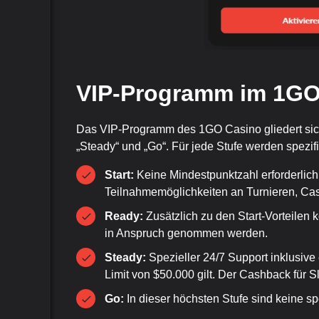
VIP-Programm im 1GO
Das VIP-Programm des 1GO Casino gliedert sich in
„Steady“ und „Go“. Für jede Stufe werden spezifi
Start:
Keine Mindestpunktzahl erforderlich
Teilnahmemöglichkeiten an Turnieren, Cas
Ready:
Zusätzlich zu den Start-Vorteile
in Anspruch genommen werden.
Steady:
Spezieller 24/7 Support inklusive
Limit von $50.000 gilt. Der Cashback für S
Go:
In dieser höchsten Stufe sind keine sp