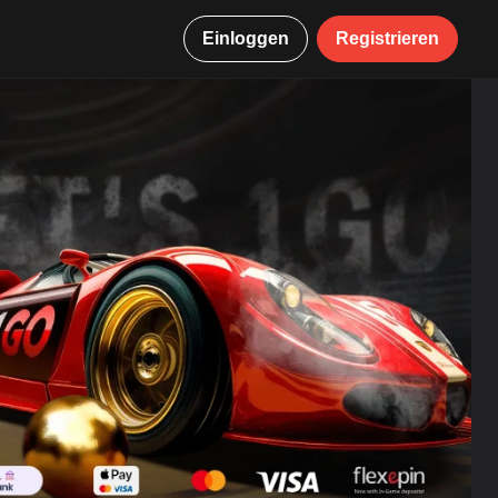
Einloggen
Registrieren