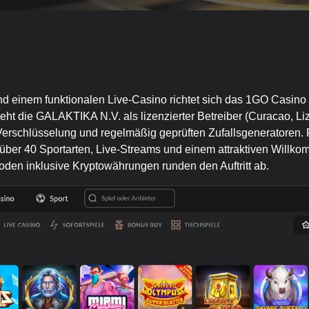
nd einem funktionalen Live-Casino richtet sich das 1GO Casino 
ht die GALAKTIKA N.V. als lizenzierter Betreiber (Curacao, Liz
-Verschlüsselung und regelmäßig geprüften Zufallsgeneratoren. Fü
über 40 Sportarten, Live-Streams und einem attraktiven Willk
en inklusive Kryptowährungen runden den Auftritt ab.